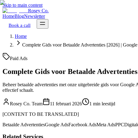
Skip to main content
Rosey Co.
Home
Blog
Newsletter
Book a call
Home
Complete Gids voor Betaalde Advertenties [2026] | Googl
Paid Ads
Complete Gids voor Betaalde Advertenties
Beheer betaalde advertenties met onze uitgebreide gids voor Google
effectief schaalt.
Rosey Co. Team
11 februari 2026
1 min leestijd
[CONTENT TO BE TRANSLATED]
Betaalde Advertenties
Google Ads
Facebook Ads
Meta Ads
PPC
Digital
Related Services